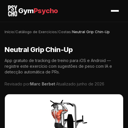
Gym
Psycho
Início
/
Catálogo de Exercícios
/
Costas
/
Neutral Grip Chin-Up
Neutral Grip Chin-Up
App gratuito de tracking de treino para iOS e Android —
registre este exercício com sugestões de peso com IA e
detecção automática de PRs.
Revisado por
Marc Berbet
·
Atualizado junho de 2026