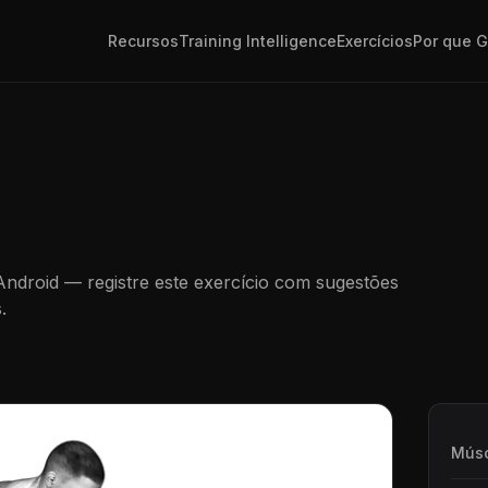
Recursos
Training Intelligence
Exercícios
Por que 
 Android — registre este exercício com sugestões
.
Músc