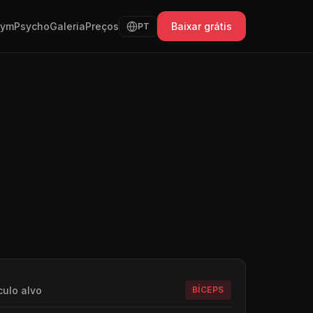
GymPsycho
Galeria
Preços
Baixar grátis
PT
ulo alvo
BÍCEPS