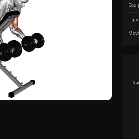
Equi
Tipo
Mov
Su