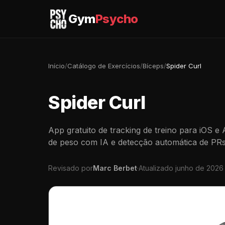
Gym
Psycho
Início
/
Catálogo de Exercícios
/
Bíceps
/
Spider Curl
Spider Curl
App gratuito de tracking de treino para iOS e
de peso com IA e detecção automática de PRs
Revisado por
Marc Berbet
·
Atualizado junho de 2026