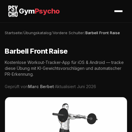
Gym
Psycho
Startseite
/
Übungskatalog
/
Vordere Schulter
/
Barbell Front Raise
Barbell Front Raise
Kostenlose Workout-Tracker-App für iOS & Android — tracke
diese Übung mit KI-Gewichtsvorschlägen und automatischer
PR-Erkennung.
Geprüft von
Marc Berbet
·
Aktualisiert Juni 2026