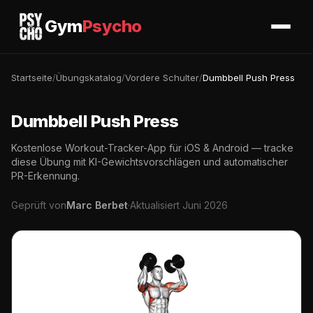
Gym
Psycho
Startseite
/
Übungskatalog
/
Vordere Schulter
/
Dumbbell Push Press
Dumbbell Push Press
Kostenlose Workout-Tracker-App für iOS & Android — tracke
diese Übung mit KI-Gewichtsvorschlägen und automatischer
PR-Erkennung.
Geprüft von
Marc Berbet
·
Aktualisiert Juni 2026