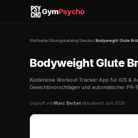
Gym
Psycho
Startseite
/
Übungskatalog
/
Gesäss
/
Bodyweight Glute Bri
Bodyweight Glute B
Kostenlose Workout-Tracker-App für iOS & An
Gewichtsvorschlägen und automatischer PR-
Geprüft von
Marc Berbet
·
Aktualisiert Juni 2026