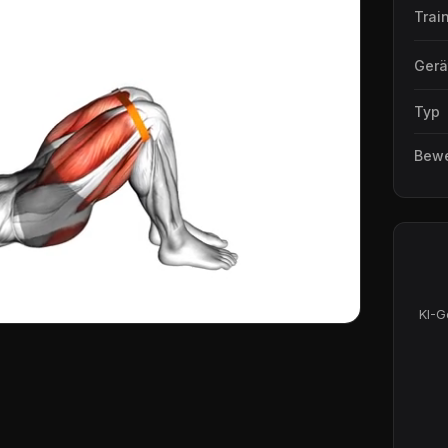
Trai
Gerä
Typ
Bew
KI-G