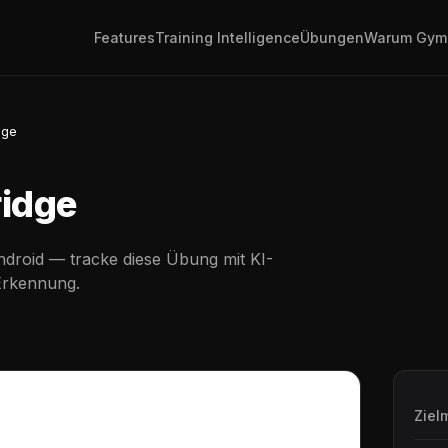
Features
Training Intelligence
Übungen
Warum Gym
dge
ridge
droid — tracke diese Übung mit KI-
Erkennung.
Ziel