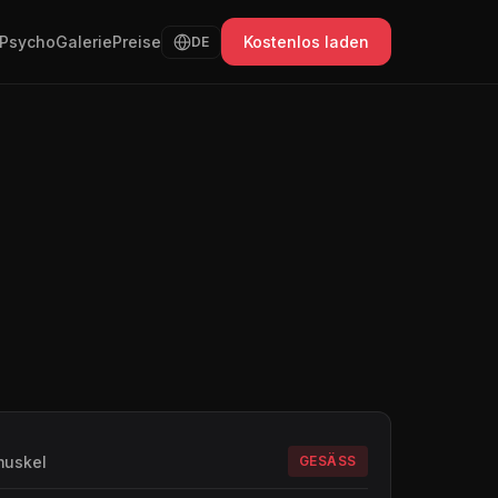
Psycho
Galerie
Preise
Kostenlos laden
DE
muskel
GESÄSS