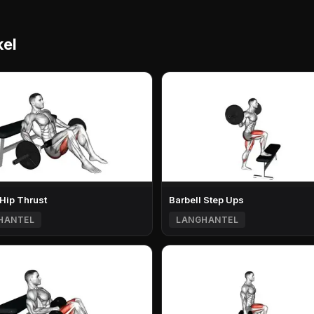
kel
 Hip Thrust
Barbell Step Ups
HANTEL
LANGHANTEL