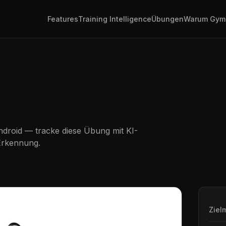
Features
Training Intelligence
Übungen
Warum Gym
droid — tracke diese Übung mit KI-
Erkennung.
Ziel