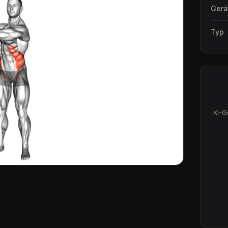
Gerä
Typ
KI-G