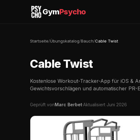
Gym
Psycho
Startseite
/
Übungskatalog
/
Bauch
/
Cable Twist
Cable Twist
Kostenlose Workout-Tracker-App für iOS & An
Gewichtsvorschlägen und automatischer PR-
Geprüft von
Marc Berbet
·
Aktualisiert Juni 2026