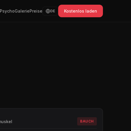
Psycho
Galerie
Preise
Kostenlos laden
DE
muskel
BAUCH