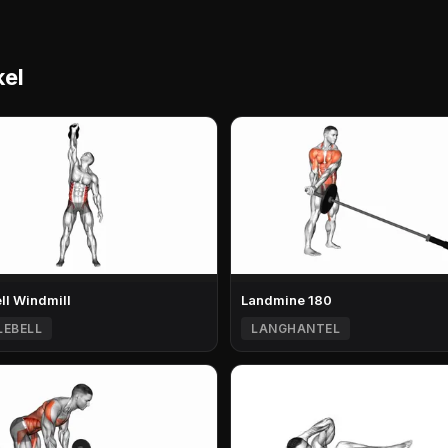
kel
ell Windmill
Landmine 180
LEBELL
LANGHANTEL