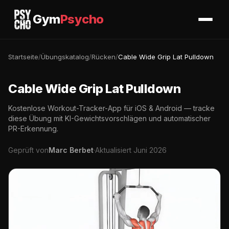
Gym
Psycho
Startseite
/
Übungskatalog
/
Rücken
/
Cable Wide Grip Lat Pulldown
Cable Wide Grip Lat Pulldown
Kostenlose Workout-Tracker-App für iOS & Android — tracke
diese Übung mit KI-Gewichtsvorschlägen und automatischer
PR-Erkennung.
Geprüft von
Marc Berbet
·
Aktualisiert Juni 2026