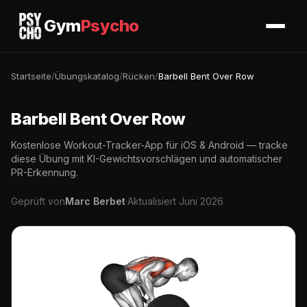
Gym
Psycho
Startseite
/
Übungskatalog
/
Rücken
/
Barbell Bent Over Row
Barbell Bent Over Row
Kostenlose Workout-Tracker-App für iOS & Android — tracke
diese Übung mit KI-Gewichtsvorschlägen und automatischer
PR-Erkennung.
Geprüft von
Marc Berbet
·
Aktualisiert Juni 2026