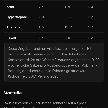
Kraft
3–4
5–8
1–2
Hypertrophie
2–3
8–12
1–2
Ausdauer
2–3
12–15
2–3
Power
3–4
3–5
1–2
Diese Angaben sind nur Arbeitssätze — ergänze 1–2
progressive Aufwärmsätze vor jedem Arbeitssatz.
Kombiniert mit 2× pro Woche Frequenz ergibt das ~10–20
wöchentliche Sätze pro Muskelgruppe — der Volumen-
Bereich, der durch aktuelle Evidenz gestützt wird
(Schoenfeld 2017, Pelland 2025).
Vorteile
Baut Rückendicke und -breite schneller auf als jede