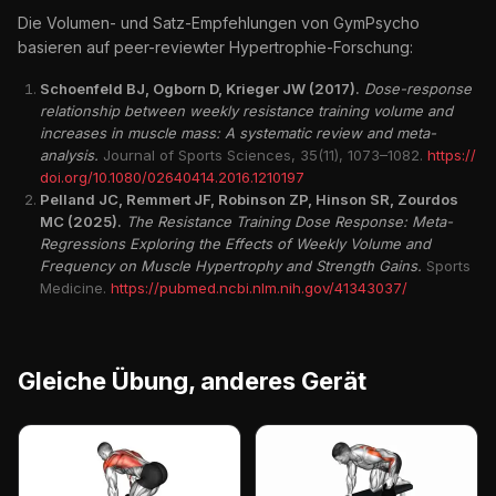
Die Volumen- und Satz-Empfehlungen von GymPsycho
basieren auf peer-reviewter Hypertrophie-Forschung:
Schoenfeld BJ, Ogborn D, Krieger JW (2017).
Dose-response
relationship between weekly resistance training volume and
increases in muscle mass: A systematic review and meta-
analysis.
Journal of Sports Sciences, 35(11), 1073–1082.
https://
doi.org/10.1080/02640414.2016.1210197
Pelland JC, Remmert JF, Robinson ZP, Hinson SR, Zourdos
MC (2025).
The Resistance Training Dose Response: Meta-
Regressions Exploring the Effects of Weekly Volume and
Frequency on Muscle Hypertrophy and Strength Gains.
Sports
Medicine.
https://pubmed.ncbi.nlm.nih.gov/41343037/
Gleiche Übung, anderes Gerät