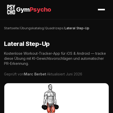
Gym
Psycho
Startseite
/
Übungskatalog
/
Quadrizeps
/
Lateral Step-Up
Lateral Step-Up
Kostenlose Workout-Tracker-App für iOS & Android — tracke
diese Übung mit KI-Gewichtsvorschlägen und automatischer
PR-Erkennung.
Geprüft von
Marc Berbet
·
Aktualisiert Juni 2026