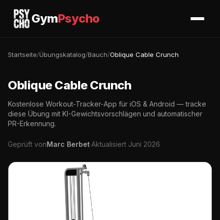
Gym
Psycho
Startseite
/
Übungskatalog
/
Bauch
/
Oblique Cable Crunch
Oblique Cable Crunch
Kostenlose Workout-Tracker-App für iOS & Android — tracke
diese Übung mit KI-Gewichtsvorschlägen und automatischer
PR-Erkennung.
Geprüft von
Marc Berbet
·
Aktualisiert Juni 2026