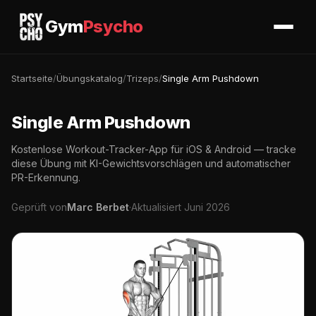
Gym
Psycho
Startseite
/
Übungskatalog
/
Trizeps
/
Single Arm Pushdown
Single Arm Pushdown
Kostenlose Workout-Tracker-App für iOS & Android — tracke
diese Übung mit KI-Gewichtsvorschlägen und automatischer
PR-Erkennung.
Geprüft von
Marc Berbet
·
Aktualisiert Juni 2026