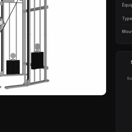
Équi
Typ
Mou
Su