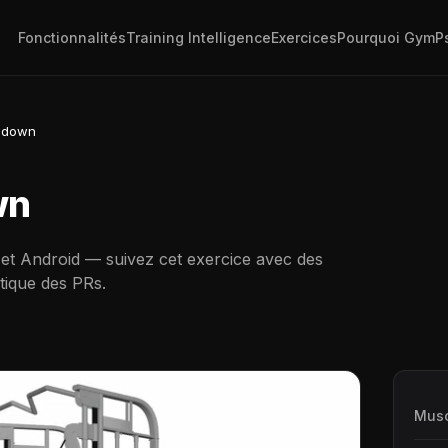
Fonctionnalités
Training Intelligence
Exercices
Pourquoi GymP
hdown
wn
 et Android — suivez cet exercice avec des
tique des PRs.
Musc