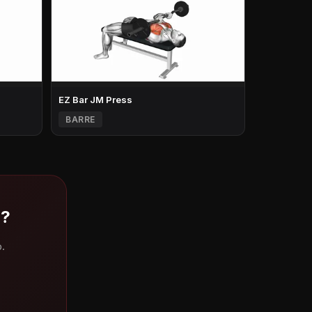
EZ Bar JM Press
BARRE
 ?
.