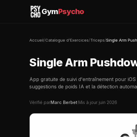
Gym
Psycho
Accueil
/
Catalogue d'Exercices
/
Triceps
/
Single Arm Pus
Single Arm Pushdo
App gratuite de suivi d'entraînement pour iOS
suggestions de poids IA et la détection automa
Vérifié par
Marc Berbet
·
Mis à jour juin 2026