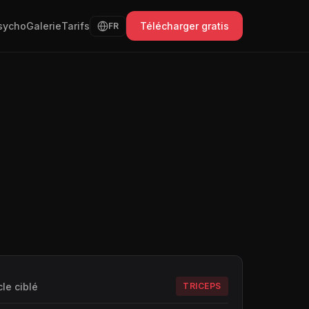
sycho
Galerie
Tarifs
Télécharger gratis
FR
le ciblé
TRICEPS