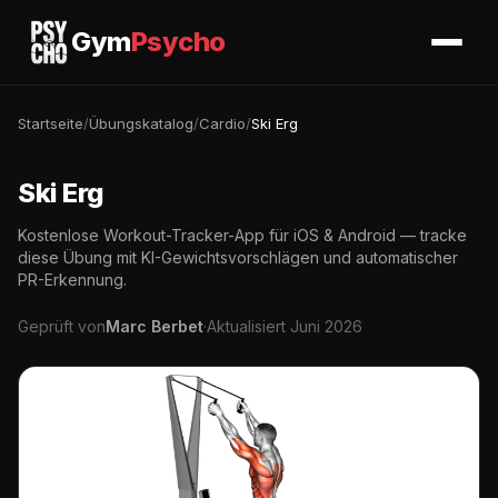
Gym
Psycho
Startseite
/
Übungskatalog
/
Cardio
/
Ski Erg
Ski Erg
Kostenlose Workout-Tracker-App für iOS & Android — tracke
diese Übung mit KI-Gewichtsvorschlägen und automatischer
PR-Erkennung.
Geprüft von
Marc Berbet
·
Aktualisiert Juni 2026