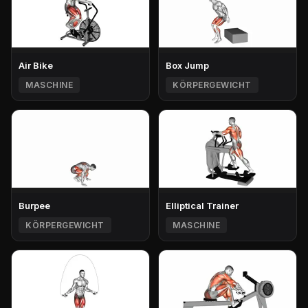
Air Bike
Box Jump
MASCHINE
KÖRPERGEWICHT
Burpee
Elliptical Trainer
KÖRPERGEWICHT
MASCHINE