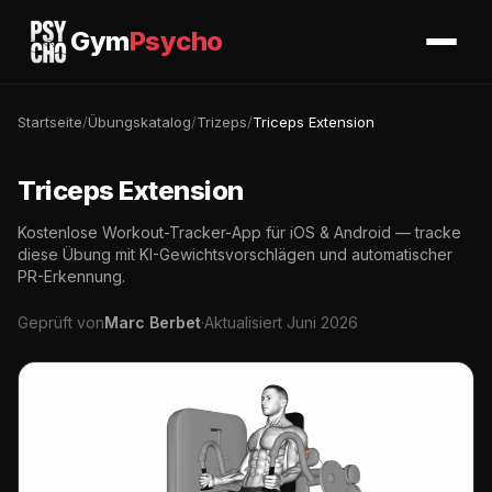
Gym
Psycho
Startseite
/
Übungskatalog
/
Trizeps
/
Triceps Extension
Triceps Extension
Kostenlose Workout-Tracker-App für iOS & Android — tracke
diese Übung mit KI-Gewichtsvorschlägen und automatischer
PR-Erkennung.
Geprüft von
Marc Berbet
·
Aktualisiert Juni 2026