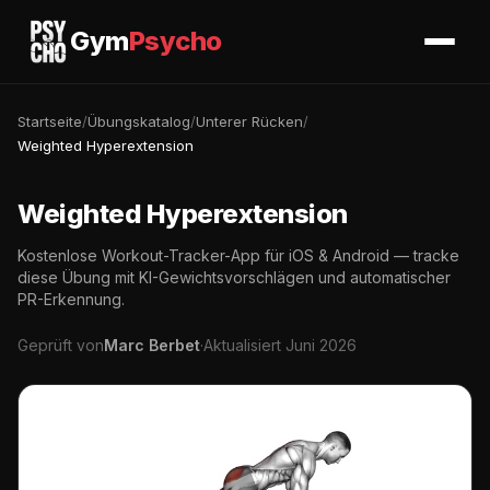
Gym
Psycho
Startseite
/
Übungskatalog
/
Unterer Rücken
/
Weighted Hyperextension
Weighted Hyperextension
Kostenlose Workout-Tracker-App für iOS & Android — tracke
diese Übung mit KI-Gewichtsvorschlägen und automatischer
PR-Erkennung.
Geprüft von
Marc Berbet
·
Aktualisiert Juni 2026