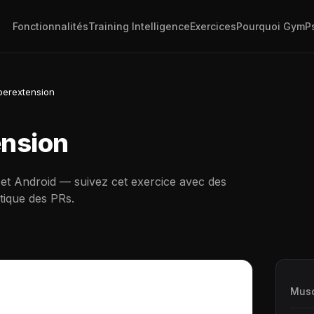
Fonctionnalités
Training Intelligence
Exercices
Pourquoi GymP
perextension
nsion
 et Android — suivez cet exercice avec des
tique des PRs.
Musc