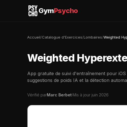
Gym
Psycho
Accueil
/
Catalogue d'Exercices
/
Lombaires
/
Weighted Hy
Weighted Hyperexte
App gratuite de suivi d'entraînement pour iOS
suggestions de poids IA et la détection automa
Vérifié par
Marc Berbet
·
Mis à jour juin 2026