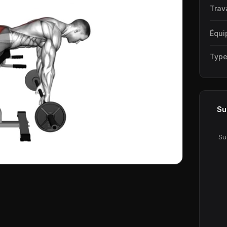
Trav
Équi
Typ
Su
Su