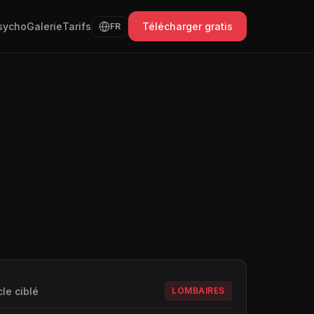
sycho
Galerie
Tarifs
Télécharger gratis
FR
le ciblé
LOMBAIRES