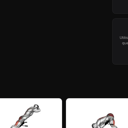
Util
que