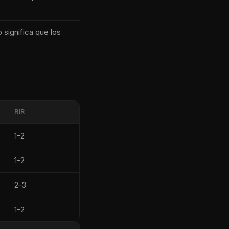
significa que los
RIR
1–2
1–2
2–3
1–2