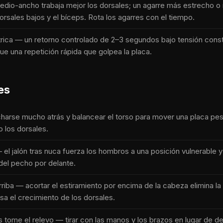
dio-ancho trabaja mejor los dorsales; un agarre más estrecho o 
dorsales bajos y el bíceps. Rota los agarres con el tiempo.
trica — un retorno controlado de 2–3 segundos bajo tensión cons
e una repetición rápida que golpea la placa.
es
harse mucho atrás y balancear el torso para mover una placa pes
o los dorsales.
— el jalón tras nuca fuerza los hombros a una posición vulnerable 
a del pecho por delante.
riba — acortar el estiramiento por encima de la cabeza elimina la
sa el crecimiento de los dorsales.
s tome el relevo — tirar con las manos y los brazos en lugar de d