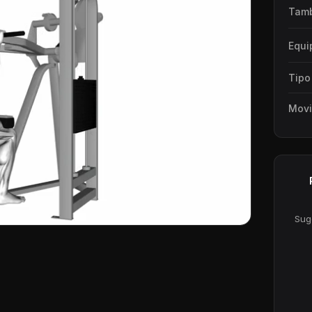
Tamb
Equi
Tipo
Movi
Sug