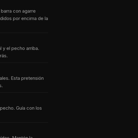
a barra con agarre
didos por encima de la
l y el pecho arriba.
rás.
sales. Esta pretensión
s.
l pecho. Guía con los
aídos. Mantén la