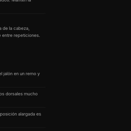
a de la cabeza,
 entre repeticiones.
l jalón en un remo y
 los dorsales mucho
posición alargada es