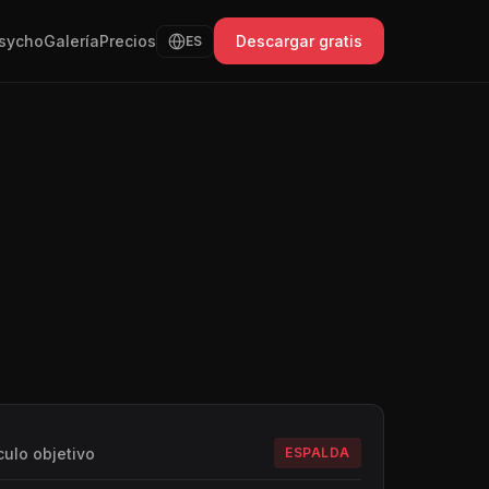
sycho
Galería
Precios
Descargar gratis
ES
ulo objetivo
ESPALDA