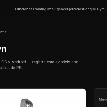
Funciones
Training Intelligence
Ejercicios
Por qué GymP
down
wn
iOS y Android — registra este ejercicio con
ática de PRs.
Músc