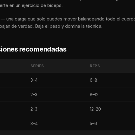
erte en un ejercicio de bíceps.
— una carga que solo puedes mover balanceando todo el cuerpo 
bajan de verdad. Baja el peso y domina la técnica.
iciones recomendadas
SERIES
REPS
3–4
6–8
2–3
8–12
2–3
12–20
3–4
5–6