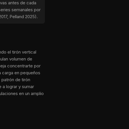
ivas antes de cada
series semanales por
017, Pelland 2025).
o el tirón vertical
mulan volumen de
 deja concentrarte por
la carga en pequeños
patrón de tirón
 a lograr y sumar
culaciones en un amplio