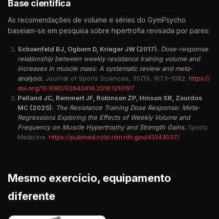
Base científica
As recomendações de volume e séries do GymPsycho
baseiam-se em pesquisa sobre hipertrofia revisada por pares:
Schoenfeld BJ, Ogborn D, Krieger JW (2017).
Dose-response
relationship between weekly resistance training volume and
increases in muscle mass: A systematic review and meta-
analysis.
Journal of Sports Sciences, 35(11), 1073–1082.
https://
doi.org/10.1080/02640414.2016.1210197
Pelland JC, Remmert JF, Robinson ZP, Hinson SR, Zourdos
MC (2025).
The Resistance Training Dose Response: Meta-
Regressions Exploring the Effects of Weekly Volume and
Frequency on Muscle Hypertrophy and Strength Gains.
Sports
Medicine.
https://pubmed.ncbi.nlm.nih.gov/41343037/
Mesmo exercício, equipamento
diferente