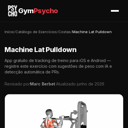
Gym
Psycho
Início
/
Catálogo de Exercícios
/
Costas
/
Machine Lat Pulldown
Machine Lat Pulldown
App gratuito de tracking de treino para iOS e Android —
registre este exercício com sugestões de peso com IA e
detecção automática de PRs.
Revisado por
Marc Berbet
·
Atualizado junho de 2026