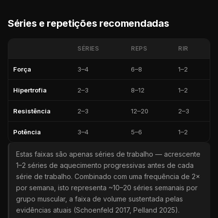
Séries e repetições recomendadas
SÉRIES
REPS
RIR
Força
3–4
6–8
1–2
Hipertrofia
2–3
8–12
1–2
Resistência
2–3
12–20
2–3
Potência
3–4
5–6
1–2
Estas faixas são apenas séries de trabalho — acrescente
1–2 séries de aquecimento progressivas antes de cada
série de trabalho. Combinado com uma frequência de 2×
por semana, isto representa ~10–20 séries semanais por
grupo muscular, a faixa de volume sustentada pelas
evidências atuais (Schoenfeld 2017, Pelland 2025).