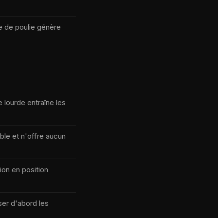
e de poulie génère
e lourde entraîne les
ble et n'offre aucun
ion en position
sser d'abord les