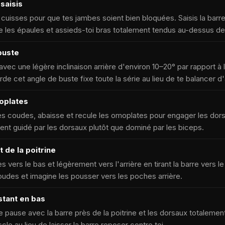
 saisis
 cuisses pour que tes jambes soient bien bloquées. Saisis la barre
e les épaules et assieds-toi bras totalement tendus au-dessus de 
 buste
avec une légère inclinaison arrière d'environ 10–20° par rapport à la
rde cet angle de buste fixe toute la série au lieu de te balancer d'
oplates
les coudes, abaisse et recule les omoplates pour engager les dor
nt guidé par les dorsaux plutôt que dominé par les biceps.
t de la poitrine
vers le bas et légèrement vers l'arrière en tirant la barre vers le 
udes et imagine les pousser vers les poches arrière.
stant en bas
pause avec la barre près de la poitrine et les dorsaux totalemen
cle au lieu de laisser la barre reposer contre toi.