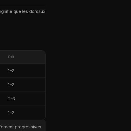
ignifie que les dorsaux
RIR
1–2
1–2
2–3
1–2
ffement progressives