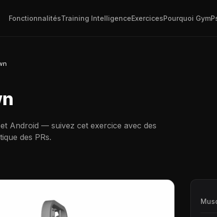
Fonctionnalités
Training Intelligence
Exercices
Pourquoi GymP
own
wn
 et Android — suivez cet exercice avec des
tique des PRs.
Musc