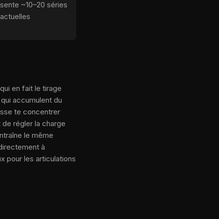
ésente ~10–20 séries
actuelles
i en fait le tirage
s qui accumulent du
aisse te concentrer
 de régler la charge
Entraîne le même
 directement à
x pour les articulations