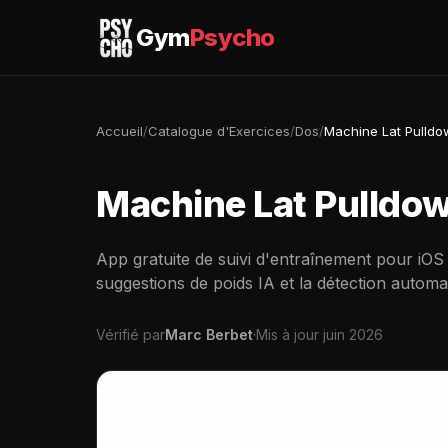
Gym
Psycho
Accueil
/
Catalogue d'Exercices
/
Dos
/
Machine Lat Pulld
Machine Lat Pulldo
App gratuite de suivi d'entraînement pour iOS
suggestions de poids IA et la détection automa
Vérifié par
Marc Berbet
·
Mis à jour juin 2026