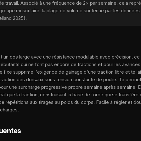
de travail. Associé à une fréquence de 2× par semaine, cela repr
roupe musculaire, la plage de volume soutenue par les données 
elland 2025).
t un dos large avec une résistance modulable avec précision, ce qu
s débutants qui ne font pas encore de tractions et pour les avancé
e fixe supprime l'exigence de gainage d'une traction libre et te l
traction des dorsaux sous tension constante de poulie. Te permet
 pour une surcharge progressive propre semaine après semaine. 
al que la traction, construisant la base de force qui se transfère
 de répétitions aux tirages au poids du corps. Facile à régler et dou
 charges.
quentes