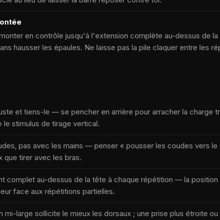
montée
emonter en contrôle jusqu'à l'extension complète au-dessus de la t
ans hausser les épaules. Ne laisse pas la pile claquer entre les rép
uste et tiens-le — se pencher en arrière pour arracher la charge t
le stimulus de tirage vertical.
des, pas avec les mains — penser « pousser les coudes vers le s
 que tirer avec les bras.
nt complet au-dessus de la tête à chaque répétition — la position 
eur face aux répétitions partielles.
 mi-large sollicite le mieux les dorsaux ; une prise plus étroite o