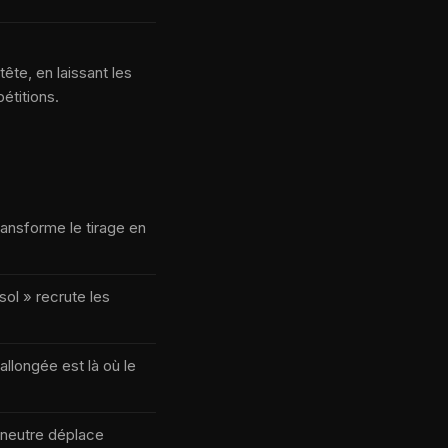
ête, en laissant les
étitions.
ransforme le tirage en
ol » recrute les
allongée est là où le
u neutre déplace