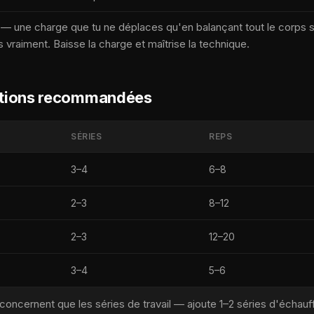
 — une charge que tu ne déplaces qu'en balançant tout le corps s
is vraiment. Baisse la charge et maîtrise la technique.
titions recommandées
SÉRIES
REPS
3–4
6–8
2–3
8–12
2–3
12–20
3–4
5–6
concernent que les séries de travail — ajoute 1–2 séries d'échau