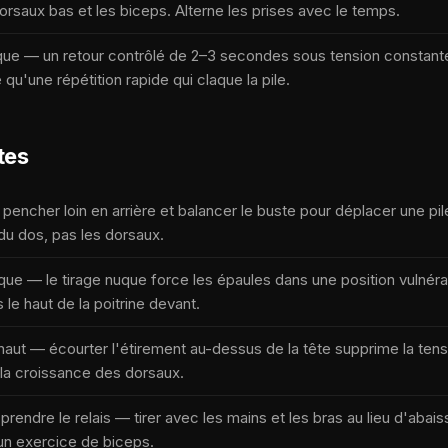
dorsaux bas et les biceps. Alterne les prises avec le temps.
ique — un retour contrôlé de 2–3 secondes sous tension constant
qu'une répétition rapide qui claque la pile.
tes
e pencher loin en arrière et balancer le buste pour déplacer une pil
du dos, pas les dorsaux.
nuque — le tirage nuque force les épaules dans une position vulnéra
 le haut de la poitrine devant.
 haut — écourter l'étirement au-dessus de la tête supprime la tens
e la croissance des dorsaux.
prendre le relais — tirer avec les mains et les bras au lieu d'abai
un exercice de biceps.