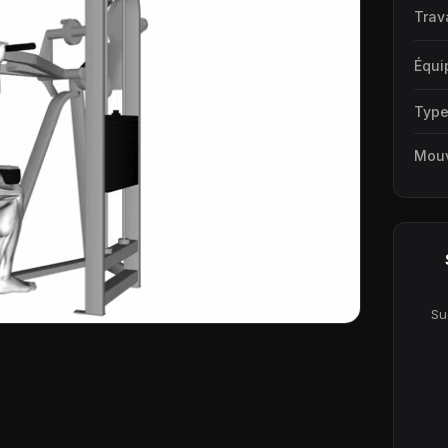
Trav
Équi
Typ
Mou
Su