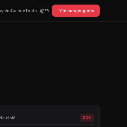
sycho
Galerie
Tarifs
Télécharger gratis
FR
le ciblé
DOS