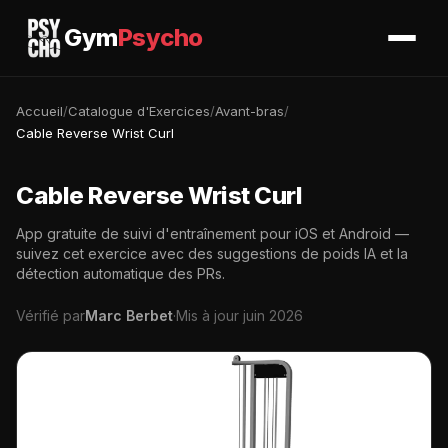
Gym
Psycho
Accueil
/
Catalogue d'Exercices
/
Avant-bras
/
Cable Reverse Wrist Curl
Cable Reverse Wrist Curl
App gratuite de suivi d'entraînement pour iOS et Android —
suivez cet exercice avec des suggestions de poids IA et la
détection automatique des PRs.
Vérifié par
Marc Berbet
·
Mis à jour juin 2026