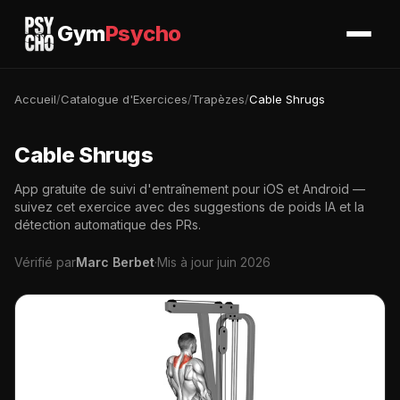
Gym
Psycho
Accueil
/
Catalogue d'Exercices
/
Trapèzes
/
Cable Shrugs
Cable Shrugs
App gratuite de suivi d'entraînement pour iOS et Android —
suivez cet exercice avec des suggestions de poids IA et la
détection automatique des PRs.
Vérifié par
Marc Berbet
·
Mis à jour juin 2026