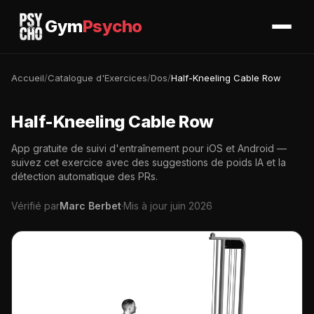
Gym
Psycho
Accueil
/
Catalogue d'Exercices
/
Dos
/
Half-Kneeling Cable Row
Half-Kneeling Cable Row
App gratuite de suivi d'entraînement pour iOS et Android —
suivez cet exercice avec des suggestions de poids IA et la
détection automatique des PRs.
Vérifié par
Marc Berbet
·
Mis à jour juin 2026