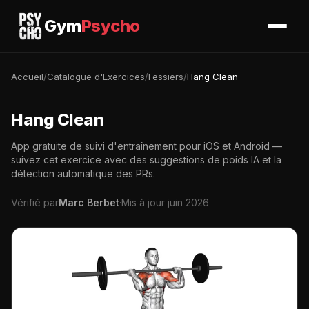
Gym
Psycho
Accueil
/
Catalogue d'Exercices
/
Fessiers
/
Hang Clean
Hang Clean
App gratuite de suivi d'entraînement pour iOS et Android —
suivez cet exercice avec des suggestions de poids IA et la
détection automatique des PRs.
Vérifié par
Marc Berbet
·
Mis à jour juin 2026