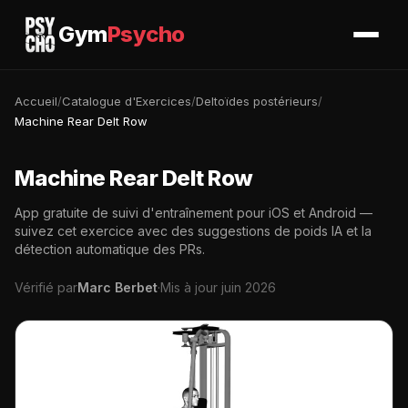
Gym
Psycho
Accueil
/
Catalogue d'Exercices
/
Deltoïdes postérieurs
/
Machine Rear Delt Row
Machine Rear Delt Row
App gratuite de suivi d'entraînement pour iOS et Android —
suivez cet exercice avec des suggestions de poids IA et la
détection automatique des PRs.
Vérifié par
Marc Berbet
·
Mis à jour juin 2026