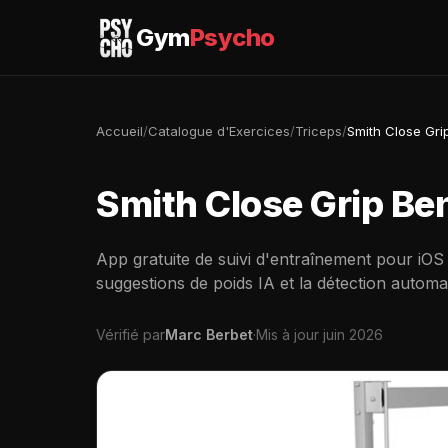
Gym
Psycho
Accueil
/
Catalogue d'Exercices
/
Triceps
/
Smith Close Gri
Smith Close Grip Be
App gratuite de suivi d'entraînement pour iOS
suggestions de poids IA et la détection automa
Vérifié par
Marc Berbet
·
Mis à jour juin 2026