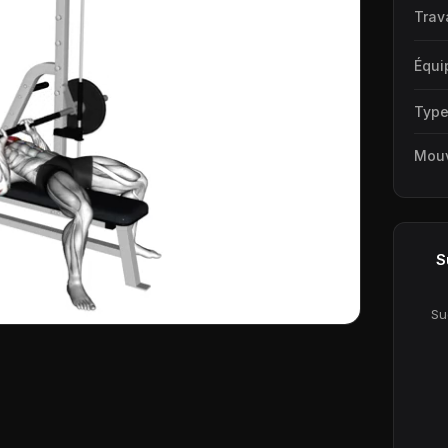
Trav
Équi
Typ
Mou
S
Su