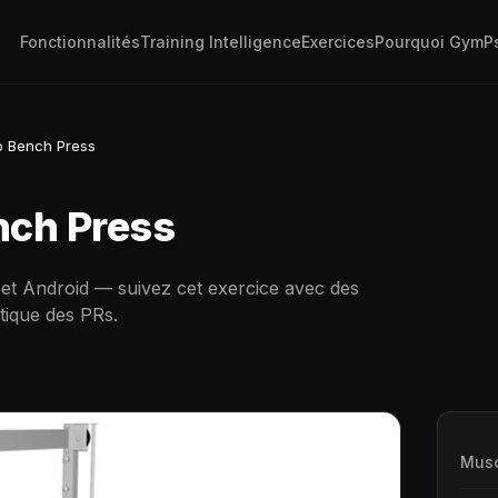
Fonctionnalités
Training Intelligence
Exercices
Pourquoi GymP
p Bench Press
nch Press
 et Android — suivez cet exercice avec des
tique des PRs.
Musc