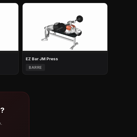
EZ Bar JM Press
BARRE
 ?
.