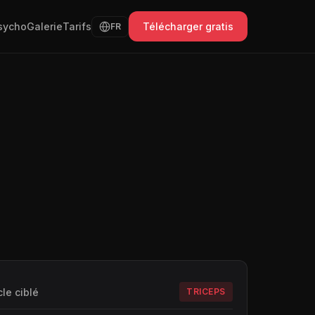
sycho
Galerie
Tarifs
Télécharger gratis
FR
le ciblé
TRICEPS