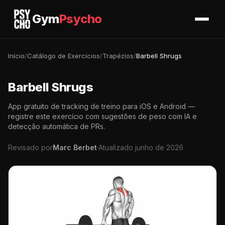
Gym
Psycho
Início
/
Catálogo de Exercícios
/
Trapézios
/
Barbell Shrugs
Barbell Shrugs
App gratuito de tracking de treino para iOS e Android —
registre este exercício com sugestões de peso com IA e
detecção automática de PRs.
Revisado por
Marc Berbet
·
Atualizado junho de 2026