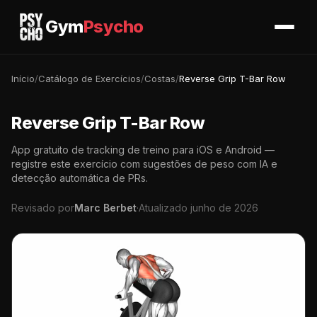
Gym
Psycho
Início
/
Catálogo de Exercícios
/
Costas
/
Reverse Grip T-Bar Row
Reverse Grip T-Bar Row
App gratuito de tracking de treino para iOS e Android —
registre este exercício com sugestões de peso com IA e
detecção automática de PRs.
Revisado por
Marc Berbet
·
Atualizado junho de 2026