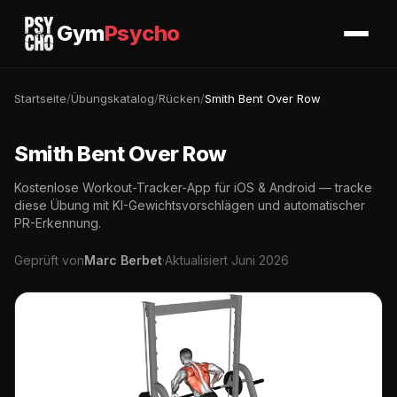
Gym
Psycho
Startseite
/
Übungskatalog
/
Rücken
/
Smith Bent Over Row
Smith Bent Over Row
Kostenlose Workout-Tracker-App für iOS & Android — tracke
diese Übung mit KI-Gewichtsvorschlägen und automatischer
PR-Erkennung.
Geprüft von
Marc Berbet
·
Aktualisiert Juni 2026