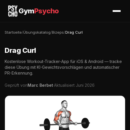
Gym
Psycho
Startseite
/
Übungskatalog
/
Bizeps
/
Drag Curl
Drag Curl
Kostenlose Workout-Tracker-App für iOS & Android — tracke
diese Übung mit KI-Gewichtsvorschlägen und automatischer
PR-Erkennung.
Geprüft von
Marc Berbet
·
Aktualisiert Juni 2026