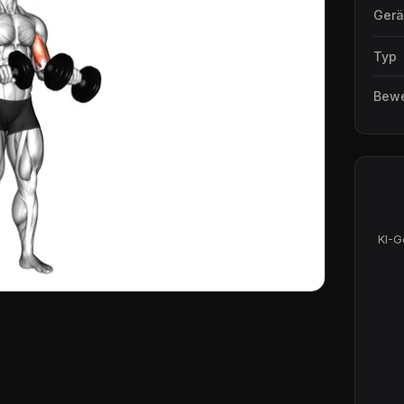
Gerä
Typ
Bew
KI-G