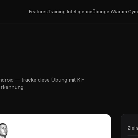
Features
Training Intelligence
Übungen
Warum Gym
droid — tracke diese Übung mit KI-
Erkennung.
Ziel