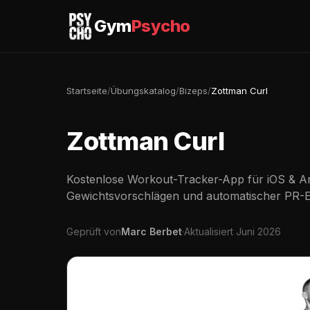
Gym
Psycho
Startseite
/
Übungskatalog
/
Bizeps
/
Zottman Curl
Zottman Curl
Kostenlose Workout-Tracker-App für iOS & An
Gewichtsvorschlägen und automatischer PR-
Geprüft von
Marc Berbet
·
Aktualisiert Juni 2026