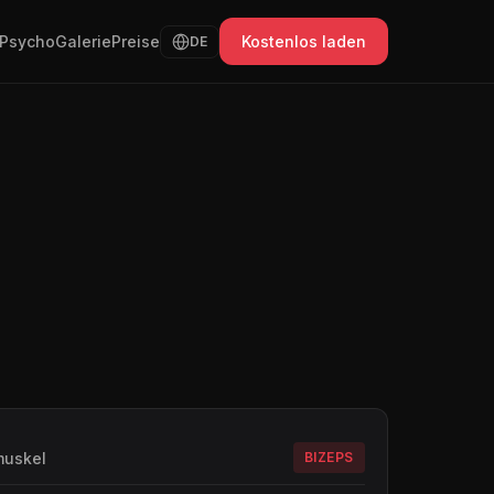
Psycho
Galerie
Preise
Kostenlos laden
DE
muskel
BIZEPS