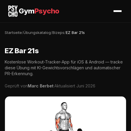
Gym
Psycho
Startseite
/
Übungskatalog
/
Bizeps
/
EZ Bar 21s
EZ Bar 21s
Kostenlose Workout-Tracker-App für iOS & Android — tracke
diese Übung mit KI-Gewichtsvorschlägen und automatischer
PR-Erkennung.
Geprüft von
Marc Berbet
·
Aktualisiert Juni 2026