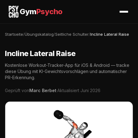
Gym
Psycho
Startseite
/
Übungskatalog
/
Seitliche Schulter
/
Incline Lateral Raise
Incline Lateral Raise
Kostenlose Workout-Tracker-App für iOS & Android — tracke
diese Übung mit KI-Gewichtsvorschlägen und automatischer
PR-Erkennung.
Geprüft von
Marc Berbet
·
Aktualisiert Juni 2026