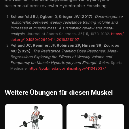
basieren auf peer-reviewter Hypertrophie-Forschung:
Schoenfeld BJ, Ogborn D, Krieger JW (2017).
Dose-response
relationship between weekly resistance training volume and
increases in muscle mass: A systematic review and meta-
analysis.
Journal of Sports Sciences, 35(11), 1073–1082.
https://
doi.org/10.1080/02640414.2016.1210197
Pelland JC, Remmert JF, Robinson ZP, Hinson SR, Zourdos
MC (2025).
The Resistance Training Dose Response: Meta-
Regressions Exploring the Effects of Weekly Volume and
Frequency on Muscle Hypertrophy and Strength Gains.
Sports
Medicine.
https://pubmed.ncbi.nlm.nih.gov/41343037/
Weitere Übungen für diesen Muskel