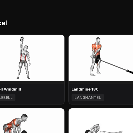
kel
ell Windmill
Landmine 180
LEBELL
LANGHANTEL