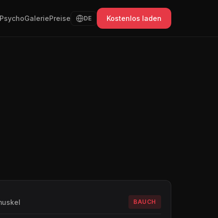
Psycho
Galerie
Preise
Kostenlos laden
DE
muskel
BAUCH