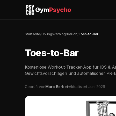
Gym
Psycho
Startseite
/
Übungskatalog
/
Bauch
/
Toes-to-Bar
Toes-to-Bar
Kostenlose Workout-Tracker-App für iOS & An
Gewichtsvorschlägen und automatischer PR-
Geprüft von
Marc Berbet
·
Aktualisiert Juni 2026