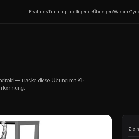
Features
Training Intelligence
Übungen
Warum Gym
droid — tracke diese Übung mit KI-
Erkennung.
Ziel