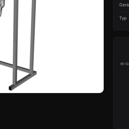
Gerä
Typ
KI-G