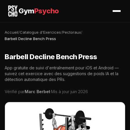
Gym
Psycho
Accueil
/
Catalogue d'Exercices
/
Pectoraux
/
Barbell Decline Bench Press
Barbell Decline Bench Press
App gratuite de suivi d'entraînement pour iOS et Android —
suivez cet exercice avec des suggestions de poids IA et la
détection automatique des PRs.
Vérifié par
Marc Berbet
·
Mis à jour juin 2026