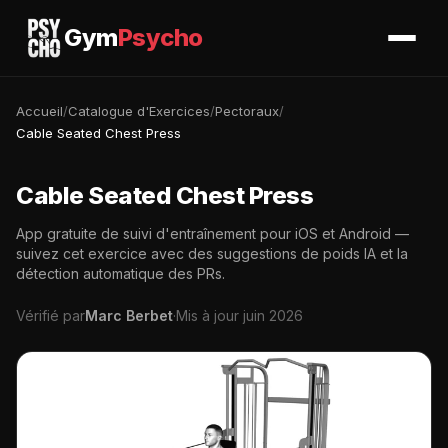
Gym
Psycho
Accueil
/
Catalogue d'Exercices
/
Pectoraux
/
Cable Seated Chest Press
Cable Seated Chest Press
App gratuite de suivi d'entraînement pour iOS et Android —
suivez cet exercice avec des suggestions de poids IA et la
détection automatique des PRs.
Vérifié par
Marc Berbet
·
Mis à jour juin 2026