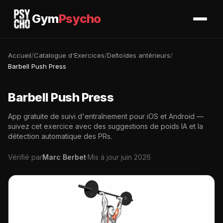
Gym
Psycho
Accueil
/
Catalogue d'Exercices
/
Deltoïdes antérieurs
/
Barbell Push Press
Barbell Push Press
App gratuite de suivi d'entraînement pour iOS et Android —
suivez cet exercice avec des suggestions de poids IA et la
détection automatique des PRs.
Vérifié par
Marc Berbet
·
Mis à jour juin 2026