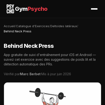
Gym
Psycho
Accueil
/
Catalogue d'Exercices
/
Deltoïdes latéraux
/
Behind Neck Press
Behind Neck Press
App gratuite de suivi d'entraînement pour iOS et Android —
suivez cet exercice avec des suggestions de poids IA et la
détection automatique des PRs.
Vérifié par
Marc Berbet
·
Mis à jour juin 2026