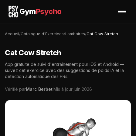
Gym
Psycho
Accueil
/
Catalogue d'Exercices
/
Lombaires
/
Cat Cow Stretch
Cat Cow Stretch
App gratuite de suivi d'entraînement pour iOS et Android —
suivez cet exercice avec des suggestions de poids IA et la
détection automatique des PRs.
Vérifié par
Marc Berbet
·
Mis à jour juin 2026