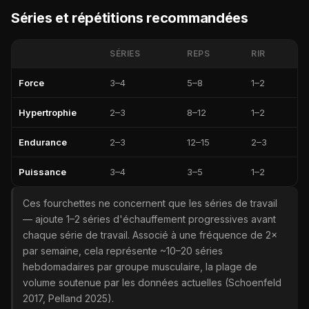
Séries et répétitions recommandées
SÉRIES
REPS
RIR
Force
3–4
5–8
1–2
Hypertrophie
2–3
8–12
1–2
Endurance
2–3
12–15
2–3
Puissance
3–4
3–5
1–2
Ces fourchettes ne concernent que les séries de travail
— ajoute 1–2 séries d'échauffement progressives avant
chaque série de travail. Associé à une fréquence de 2×
par semaine, cela représente ~10–20 séries
hebdomadaires par groupe musculaire, la plage de
volume soutenue par les données actuelles (Schoenfeld
2017, Pelland 2025).