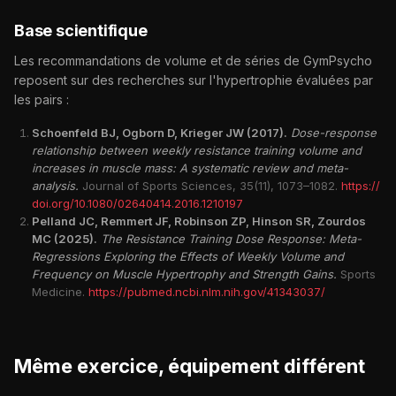
Base scientifique
Les recommandations de volume et de séries de GymPsycho
reposent sur des recherches sur l'hypertrophie évaluées par
les pairs :
Schoenfeld BJ, Ogborn D, Krieger JW (2017).
Dose-response
relationship between weekly resistance training volume and
increases in muscle mass: A systematic review and meta-
analysis.
Journal of Sports Sciences, 35(11), 1073–1082.
https://
doi.org/10.1080/02640414.2016.1210197
Pelland JC, Remmert JF, Robinson ZP, Hinson SR, Zourdos
MC (2025).
The Resistance Training Dose Response: Meta-
Regressions Exploring the Effects of Weekly Volume and
Frequency on Muscle Hypertrophy and Strength Gains.
Sports
Medicine.
https://pubmed.ncbi.nlm.nih.gov/41343037/
Même exercice, équipement différent