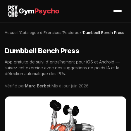
Gym
Psycho
Accueil
/
Catalogue d'Exercices
/
Pectoraux
/
Dumbbell Bench Press
Dumbbell Bench Press
App gratuite de suivi d'entraînement pour iOS et Android —
suivez cet exercice avec des suggestions de poids IA et la
détection automatique des PRs.
Vérifié par
Marc Berbet
·
Mis à jour juin 2026