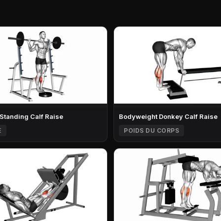
 Standing Calf Raise
Bodyweight Donkey Calf Raise
E
POIDS DU CORPS