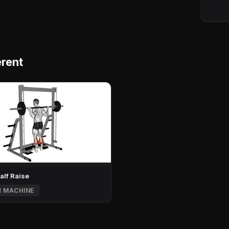
rent
alf Raise
H MACHINE