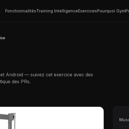
Fonctionnalités
Training Intelligence
Exercices
Pourquoi GymP
ise
 et Android — suivez cet exercice avec des
tique des PRs.
Musc