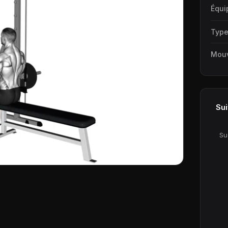
Équi
Typ
Mou
Sui
Su