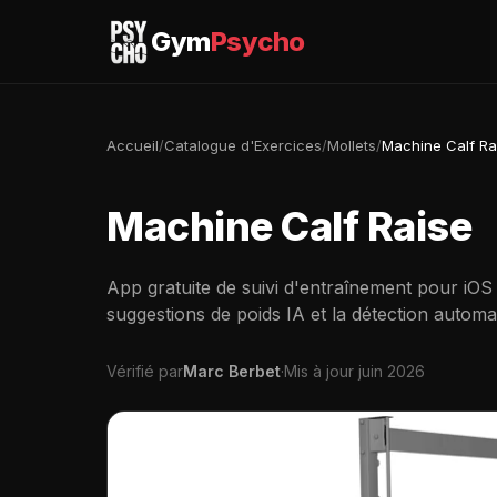
Gym
Psycho
Accueil
/
Catalogue d'Exercices
/
Mollets
/
Machine Calf Ra
Machine Calf Raise
App gratuite de suivi d'entraînement pour iOS
suggestions de poids IA et la détection automa
Vérifié par
Marc Berbet
·
Mis à jour juin 2026