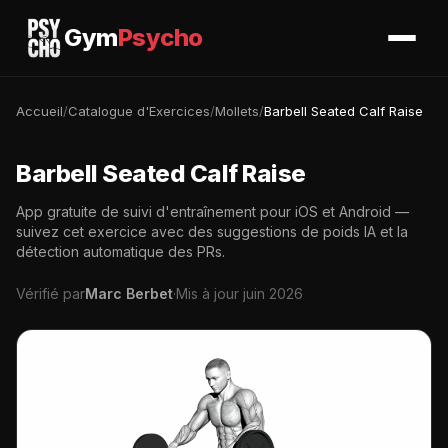
Gym
Psycho
Accueil
/
Catalogue d'Exercices
/
Mollets
/
Barbell Seated Calf Raise
Barbell Seated Calf Raise
App gratuite de suivi d'entraînement pour iOS et Android —
suivez cet exercice avec des suggestions de poids IA et la
détection automatique des PRs.
Vérifié par
Marc Berbet
·
Mis à jour juin 2026