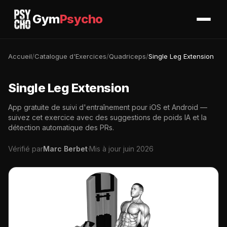
Gym
Psycho
Accueil
/
Catalogue d'Exercices
/
Quadriceps
/
Single Leg Extension
Single Leg Extension
App gratuite de suivi d'entraînement pour iOS et Android —
suivez cet exercice avec des suggestions de poids IA et la
détection automatique des PRs.
Vérifié par
Marc Berbet
·
Mis à jour juin 2026