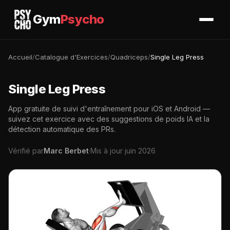
Gym
Psycho
Accueil
/
Catalogue d'Exercices
/
Quadriceps
/
Single Leg Press
Single Leg Press
App gratuite de suivi d'entraînement pour iOS et Android —
suivez cet exercice avec des suggestions de poids IA et la
détection automatique des PRs.
Vérifié par
Marc Berbet
·
Mis à jour juin 2026