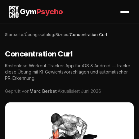
Gym
Psycho
Startseite
/
Übungskatalog
/
Bizeps
/
Concentration Curl
Concentration Curl
Kostenlose Workout-Tracker-App für iOS & Android — tracke
diese Übung mit KI-Gewichtsvorschlägen und automatischer
PR-Erkennung.
Geprüft von
Marc Berbet
·
Aktualisiert Juni 2026