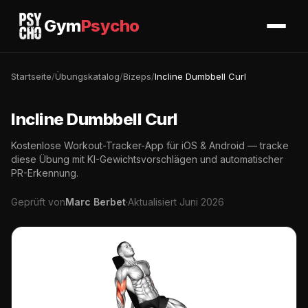
Gym
Psycho
Startseite
/
Übungskatalog
/
Bizeps
/
Incline Dumbbell Curl
Incline Dumbbell Curl
Kostenlose Workout-Tracker-App für iOS & Android — tracke
diese Übung mit KI-Gewichtsvorschlägen und automatischer
PR-Erkennung.
Geprüft von
Marc Berbet
·
Aktualisiert Juni 2026