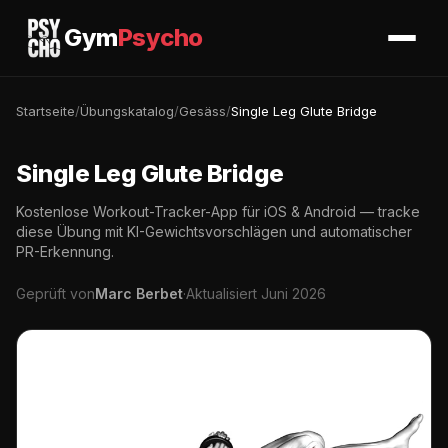
Gym
Psycho
Startseite
/
Übungskatalog
/
Gesäss
/
Single Leg Glute Bridge
Single Leg Glute Bridge
Kostenlose Workout-Tracker-App für iOS & Android — tracke
diese Übung mit KI-Gewichtsvorschlägen und automatischer
PR-Erkennung.
Geprüft von
Marc Berbet
·
Aktualisiert Juni 2026