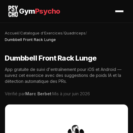
Gym
Psycho
Accueil
/
Catalogue d'Exercices
/
Quadriceps
/
Dumbbell Front Rack Lunge
Dumbbell Front Rack Lunge
App gratuite de suivi d'entraînement pour iOS et Android —
suivez cet exercice avec des suggestions de poids IA et la
détection automatique des PRs.
Vérifié par
Marc Berbet
·
Mis à jour juin 2026