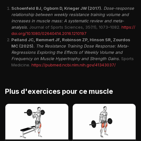
Schoenfeld BJ, Ogborn D, Krieger JW (2017).
Dose-response
relationship between weekly resistance training volume and
increases in muscle mass: A systematic review and meta-
analysis.
Journal of Sports Sciences, 35(11), 1073–1082.
https://
doi.org/10.1080/02640414.2016.1210197
Pelland JC, Remmert JF, Robinson ZP, Hinson SR, Zourdos
MC (2025).
The Resistance Training Dose Response: Meta-
Regressions Exploring the Effects of Weekly Volume and
Frequency on Muscle Hypertrophy and Strength Gains.
Sports
Medicine.
https://pubmed.ncbi.nlm.nih.gov/41343037/
Plus d'exercices pour ce muscle