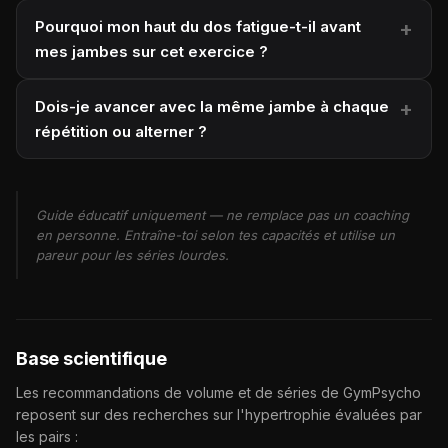
Pourquoi mon haut du dos fatigue-t-il avant
mes jambes sur cet exercice ?
Dois-je avancer avec la même jambe à chaque
répétition ou alterner ?
Guide éducatif uniquement — ne remplace pas un coaching
en personne. Entraîne-toi selon tes capacités et utilise un
pareur pour les séries lourdes.
Base scientifique
Les recommandations de volume et de séries de GymPsycho
reposent sur des recherches sur l'hypertrophie évaluées par
les pairs :