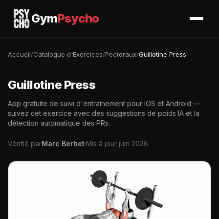
Gym
Psycho
Accueil
/
Catalogue d'Exercices
/
Pectoraux
/
Guillotine Press
Guillotine Press
App gratuite de suivi d'entraînement pour iOS et Android —
suivez cet exercice avec des suggestions de poids IA et la
détection automatique des PRs.
Vérifié par
Marc Berbet
·
Mis à jour juin 2026