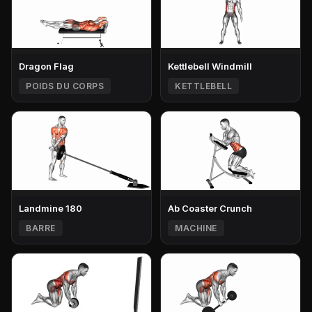
Dragon Flag
Kettlebell Windmill
POIDS DU CORPS
KETTLEBELL
Landmine 180
Ab Coaster Crunch
BARRE
MACHINE