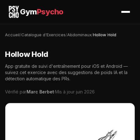
Gym
Psycho
Accueil
/
Catalogue d'Exercices
/
Abdominaux
/
Hollow Hold
Hollow Hold
App gratuite de suivi d'entraînement pour iOS et Android —
suivez cet exercice avec des suggestions de poids IA et la
détection automatique des PRs.
Vérifié par
Marc Berbet
·
Mis à jour juin 2026