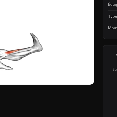
Équi
Typ
Mou
Su