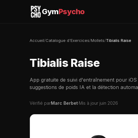
Gym
Psycho
Accueil
/
Catalogue d'Exercices
/
Mollets
/
Tibialis Raise
Tibialis Raise
App gratuite de suivi d'entraînement pour iOS
suggestions de poids IA et la détection automa
Vérifié par
Marc Berbet
·
Mis à jour juin 2026