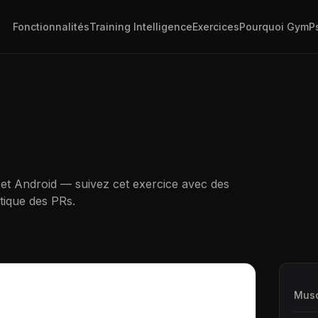
Fonctionnalités
Training Intelligence
Exercices
Pourquoi GymP
 et Android — suivez cet exercice avec des
tique des PRs.
Musc